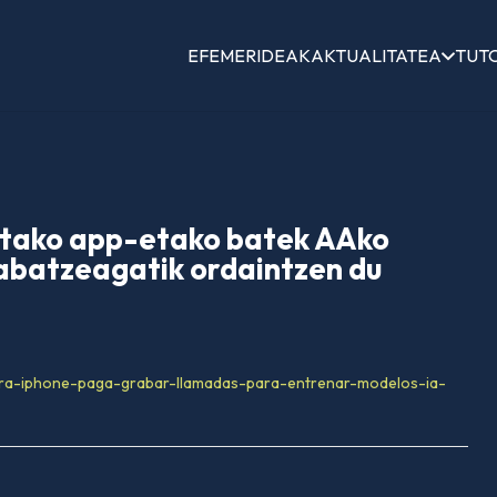
EFEMERIDEAK
AKTUALITATEA
TUT
utako app-etako batek AAko
abatzeagatik ordaintzen du
ara-iphone-paga-grabar-llamadas-para-entrenar-modelos-ia-