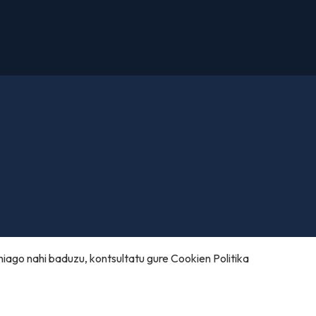
hiago nahi baduzu, kontsultatu gure
Cookien Politika