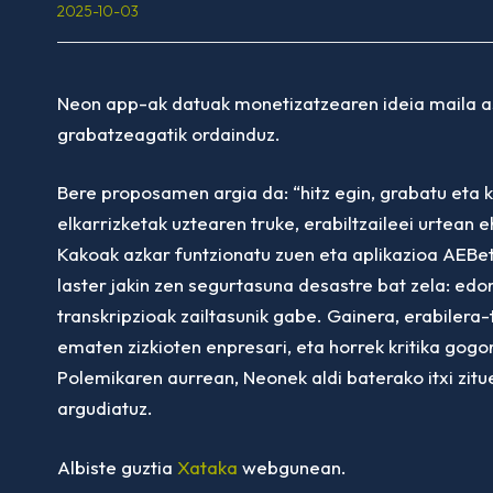
2025-10-03
Neon app-ak datuak monetizatzearen ideia maila 
grabatzeagatik ordainduz.
Bere proposamen argia da: “hitz egin, grabatu eta 
elkarrizketak uztearen truke, erabiltzaileei urtean
Kakoak azkar funtzionatu zuen eta aplikazioa AEBet
laster jakin zen segurtasuna desastre bat zela: edo
transkripzioak zailtasunik gabe. Gainera, erabiler
ematen zizkioten enpresari, eta horrek kritika gogo
Polemikaren aurrean, Neonek aldi baterako itxi zit
argudiatuz.
Albiste guztia
Xataka
webgunean.