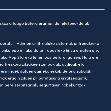
askoz altuago batera eraman du
telefono-deiak
kobratu”. Adimen artifizialeko sistemak entrenatzeko
 ehunka edo milaka dolar irabazteko hitza ematen die.
ako App Storeko lehen postuetara igo zen. Hala ere,
nork eskura zitzakeen zenbakiak, audioak eta
a-terminoek datuen gaineko eskubide oso zabalak
rrak eragin zituen pribatutasuna urratzeagatik.
uen bere zerbitzariak, segurtasun hobekuntzak