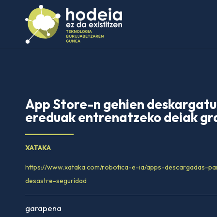
App Store-n gehien deskargat
ereduak entrenatzeko deiak gr
XATAKA
https://www.xataka.com/robotica-e-ia/apps-descargadas-p
desastre-seguridad
garapena