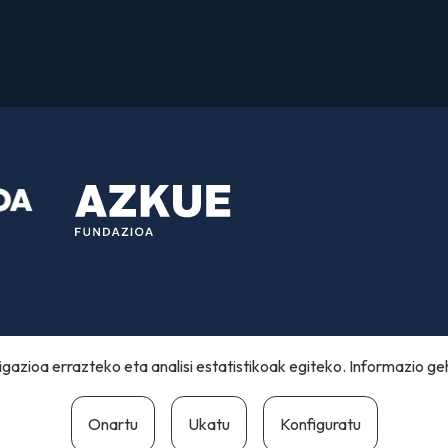
gazioa errazteko eta analisi estatistikoak egiteko. Informazio ge
Onartu
Ukatu
Konfiguratu