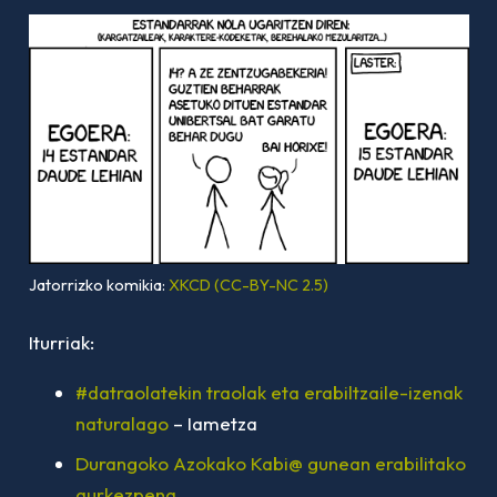
Jatorrizko komikia:
XKCD (CC-BY-NC 2.5)
Iturriak:
#datraolatekin traolak eta erabiltzaile-izenak
naturalago
– Iametza
Durangoko Azokako Kabi@ gunean erabilitako
aurkezpena