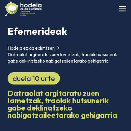
Efemerideak
Hodeia ez da existitzen
Datraolat argitaratu zuen Iametzak, traolak hutsunerik
gabe deklinatzeko nabigatzaileetarako gehigarria
duela 10 urte
Datraolat argitaratu zuen
Iametzak, traolak hutsunerik
gabe deklinatzeko
nabigatzaileetarako gehigarria