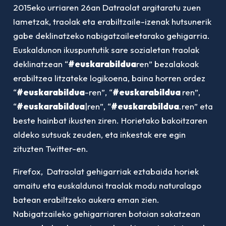
2015eko urriaren 26an Datraolat argitaratu zuen
Iametzak, traolak eta erabiltzaile-izenak hutsunerik
gabe deklinatzeko nabigatzaileetarako gehigarria.
Euskaldunon ikuspuntutik sare sozialetan traolak
deklinatzean “
#euskarabildua
ren” bezalakoak
erabiltzea litzateke logikoena, baina horren ordez
“
#euskarabildua
-ren”, “
#euskarabildua
ren”,
“
#euskarabildua
|ren”, “
#euskarabildua
.ren” eta
beste hainbat ikusten ziren. Horietako bakoitzaren
aldeko sutsuak zeuden, eta inkestak ere egin
zituzten Twitter-en.
Firefox, Datraolat gehigarriak eztabaida horiek
amaitu eta euskaldunoi traolak modu naturalago
batean erabiltzeko aukera eman zien.
Nabigatzaileko gehigarriaren botoian sakatzean