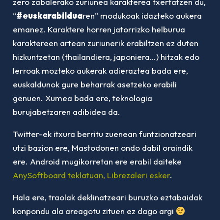
zero zabalerako zuriunea karakterea txertatzen du,
“
#euskarabildua
ren” modukoak idazteko aukera
emanez. Karaktere horren jatorrizko helburua
karaktereen artean zuriunerik erabiltzen ez duten
hizkuntzetan (thailandiera, japoniera…) hitzak edo
lerroak mozteko aukerak adieraztea bada ere,
euskaldunok gure beharrak asetzeko erabili
genuen. Xumea bada ere, teknologia
burujabetzaren adibidea da.
Twitter-ek itxura berritu zuenean funtzionatzeari
utzi bazion ere, Mastodonen ondo dabil oraindik
ere. Android mugikorretan ere erabil daiteke
AnySoftboard teklatuan, Librezaleri esker
.
Hala ere, traolak deklinatzeari buruzko eztabaidak
konpondu ala areagotu zituen ez dago argi