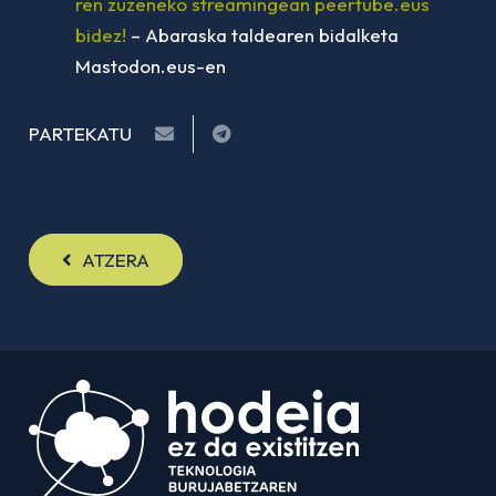
ren zuzeneko streamingean peertube.eus
bidez!
– Abaraska taldearen bidalketa
Mastodon.eus-en
PARTEKATU
ATZERA