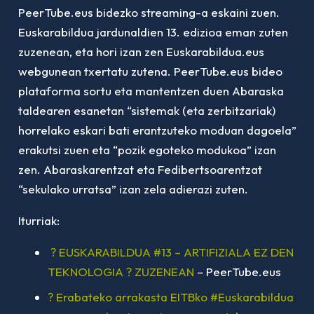
PeerTube.eus bidezko streaming-a eskaini zuen.
Euskarabildua jardunaldien 13. edizioa eman zuten
zuzenean, eta hori izan zen Euskarabildua.eus
webgunean txertatu zutena. PeerTube.eus bideo
plataforma sortu eta mantentzen duen Abaraska
taldearen esanetan “sistemak (eta zerbitzariak)
horrelako eskari bati erantzuteko moduan dagoela”
erakutsi zuen eta “pozik egoteko modukoa” izan
zen. Abaraskarentzat eta Fedibertsoarentzat
“sekulako urratsa” izan zela adierazi zuten.
Iturriak:
? EUSKARABILDUA #13 – ARTIFIZIALA EZ DEN
TEKNOLOGIA ? ZUZENEAN
– PeerTube.eus
? Erabateko arrakasta EITBko #Euskarabildua​