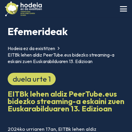
Efemerideak
Hodeia ez da existitzen
EITBk lehen aldiz PeerTube.eus bidezko streaming-a
eskaini zuen Euskarabilduaren 13. Edizioan
duela urte 1
EITBk lehen aldiz PeerTube.eus
bidezko streaming-a eskaini zuen
Euskarabilduaren 13. Edizioan
2024ko urriaren 17an, EITBk lehen aldiz