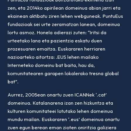
zen, eta 2014ko apirilean domeinua abian jarri eta
ekainean aktibatu ziren lehen webguneak. PuntuEus
fundazioak sei urte zeramatzan lanean, domeinua
lortu asmoz. Honela adierazi zuten: “Iritsi da
urteetako lana eta pazientzia eskatu duen
prozesuaren emaitza. Euskararen herriaren
nazioarteko aitortza: .EUS lehen mailako
Interneteko domeinu bat baita, hau da,
komunitatearen garapen lokalerako tresna global
bat”.
Aurrez, 2005ean onartu zuen ICANNek ‘.cat’
domeinua. Katalanarena izan zen hizkuntza eta
kulturen komunitateei lotutako lehen domeinua
mundu mailan. Euskararen ‘.eus’ domeinua onartu
zuen egun berean eman zioten oniritzia galiziera