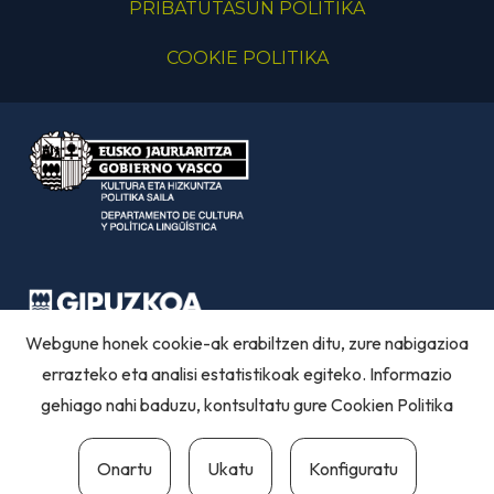
PRIBATUTASUN POLITIKA
COOKIE POLITIKA
Webgune honek cookie-ak erabiltzen ditu, zure nabigazioa
errazteko eta analisi estatistikoak egiteko. Informazio
gehiago nahi baduzu, kontsultatu gure
Cookien Politika
Onartu
Ukatu
Konfiguratu