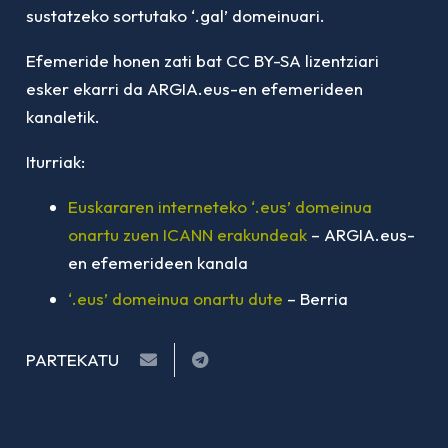
sustatzeko sortutako ‘.gal’ domeinuari.
Efemeride honen zati bat CC BY-SA lizentziari
esker ekarri da ARGIA.eus-en efemerideen
kanaletik.
Iturriak:
Euskararen interneteko ‘.eus’ domeinua
onartu zuen ICANN erakundeak
– ARGIA.eus-
en efemerideen kanala
‘.eus’ domeinua onartu dute
– Berria
PARTEKATU