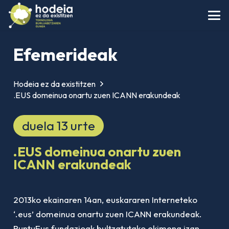
Efemerideak
Hodeia ez da existitzen
.EUS domeinua onartu zuen ICANN erakundeak
duela 13 urte
.EUS domeinua onartu zuen
ICANN erakundeak
2013ko ekainaren 14an, euskararen Interneteko
‘.eus’ domeinua onartu zuen ICANN erakundeak.
PuntuEus fundazioak bultzatutako ekimena izan