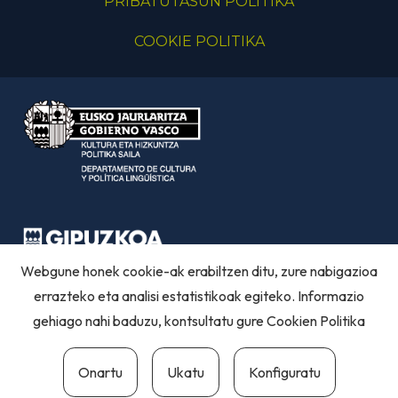
PRIBATUTASUN POLITIKA
COOKIE POLITIKA
Webgune honek cookie-ak erabiltzen ditu, zure nabigazioa
errazteko eta analisi estatistikoak egiteko. Informazio
gehiago nahi baduzu, kontsultatu gure
Cookien Politika
Onartu
Ukatu
Konfiguratu