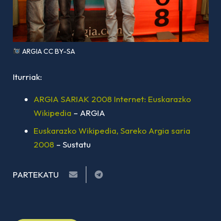
ARGIA CC BY-SA
Iturriak:
ARGIA SARIAK 2008 Internet: Euskarazko
Wikipedia
– ARGIA
Euskarazko Wikipedia, Sareko Argia saria
2008
– Sustatu
PARTEKATU