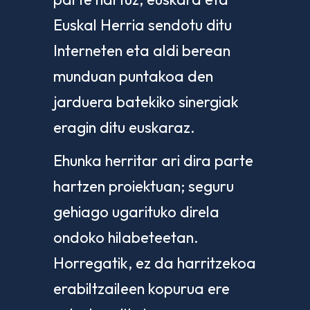
Euskal Herria sendotu ditu
Interneten eta aldi berean
munduan puntakoa den
jarduera batekiko sinergiak
eragin ditu euskaraz.
Ehunka herritar ari dira parte
hartzen proiektuan; seguru
gehiago ugarituko direla
ondoko hilabeteetan.
Horregatik, ez da harritzekoa
erabiltzaileen kopurua ere