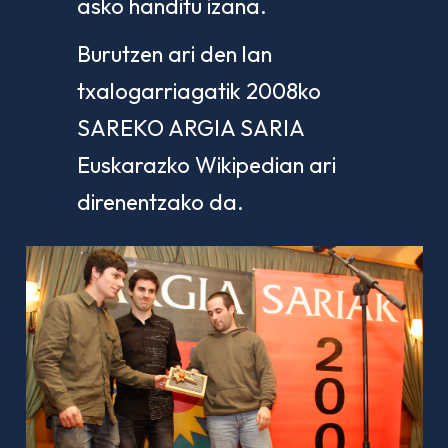
asko handitu izana.
Burutzen ari den lan
txalogarriagatik 2008ko
SAREKO ARGIA SARIA
Euskarazko Wikipedian ari
direnentzako da.