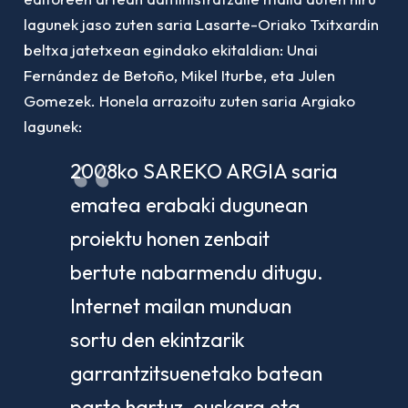
lagunek jaso zuten saria Lasarte-Oriako Txitxardin
beltxa jatetxean egindako ekitaldian: Unai
Fernández de Betoño, Mikel Iturbe, eta Julen
Gomezek. Honela arrazoitu zuten saria Argiako
lagunek:
2008ko SAREKO ARGIA saria
ematea erabaki dugunean
proiektu honen zenbait
bertute nabarmendu ditugu.
Internet mailan munduan
sortu den ekintzarik
garrantzitsuenetako batean
parte hartuz, euskara eta