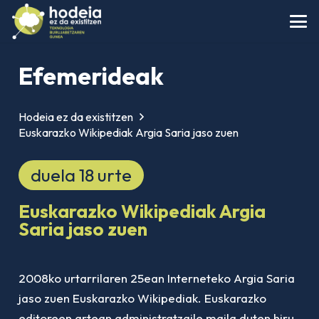
Efemerideak
Hodeia ez da existitzen
Euskarazko Wikipediak Argia Saria jaso zuen
duela 18 urte
Euskarazko Wikipediak Argia
Saria jaso zuen
2008ko urtarrilaren 25ean Interneteko Argia Saria
jaso zuen Euskarazko Wikipediak. Euskarazko
editoreen artean administratzaile maila duten hiru