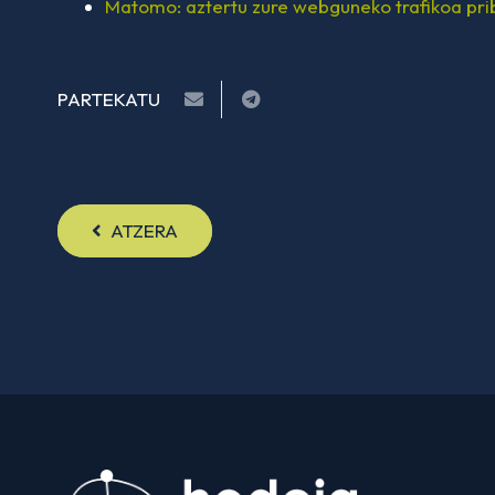
Matomo: aztertu zure webguneko trafikoa pri
PARTEKATU
ATZERA