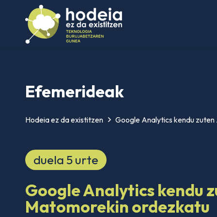
Efemerideak
Hodeia ez da existitzen
Google Analytics kendu zuten
duela 5 urte
Google Analytics kendu z
Matomorekin ordezkatu