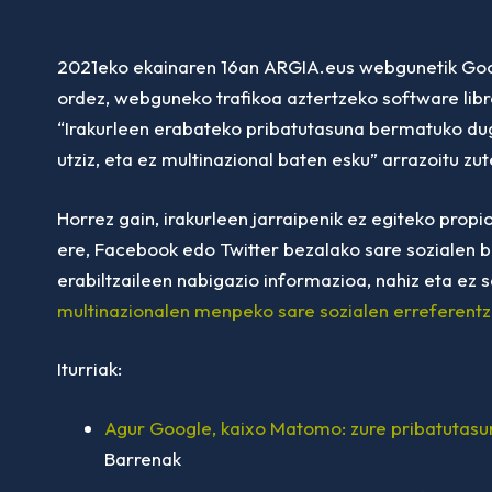
2021eko ekainaren 16an ARGIA.eus webgunetik Googl
ordez, webguneko trafikoa aztertzeko software lib
“Irakurleen erabateko pribatutasuna bermatuko du
utziz, eta ez multinazional baten esku” arrazoitu zut
Horrez gain, irakurleen jarraipenik ez egiteko propio
ere, Facebook edo Twitter bezalako sare sozialen bo
erabiltzaileen nabigazio informazioa, nahiz eta ez 
multinazionalen menpeko sare sozialen erreferentz
Iturriak:
Agur Google, kaixo Matomo: zure pribatutasu
Barrenak