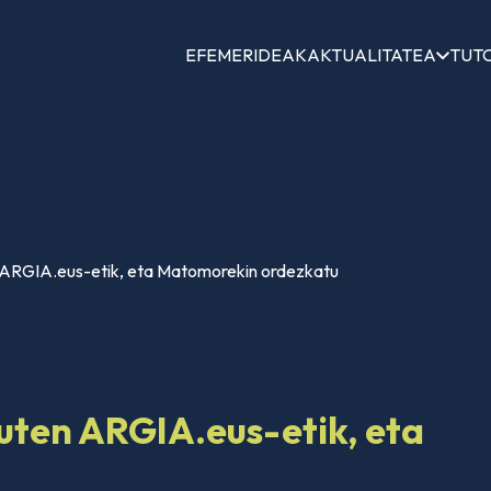
EFEMERIDEAK
AKTUALITATEA
TUT
 ARGIA.eus-etik, eta Matomorekin ordezkatu
uten ARGIA.eus-etik, eta