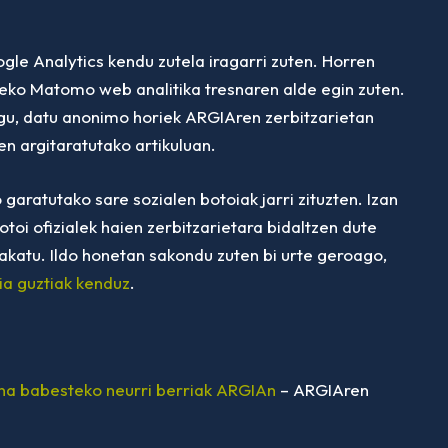
e Analytics kendu zutela iragarri zuten. Horren
reko Matomo web analitika tresnaren alde egin zuten.
gu, datu anonimo horiek ARGIAren zerbitzarietan
en argitaratutako artikuluan.
 garatutako sare sozialen botoiak jarri zituzten. Izan
toi ofizialek haien zerbitzarietara bidaltzen dute
sakatu. Ildo honetan sakondu zuten bi urte geroago,
ia guztiak kenduz
.
na babesteko neurri berriak ARGIAn
– ARGIAren