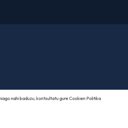
hiago nahi baduzu, kontsultatu gure
Cookien Politika