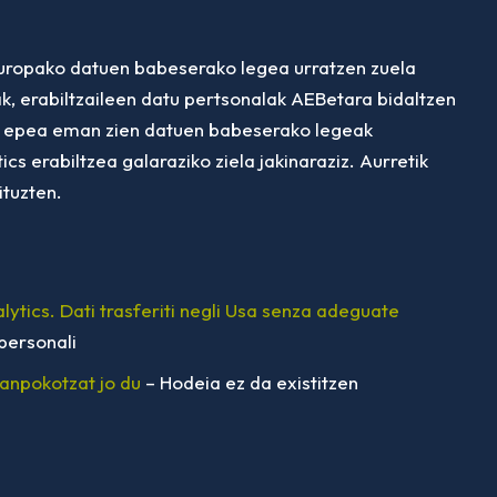
uropako datuen babeserako legea urratzen zuela
, erabiltzaileen datu pertsonalak AEBetara bidaltzen
 epea eman zien datuen babeserako legeak
s erabiltzea galaraziko ziela jakinaraziz. Aurretik
ituzten.
lytics. Dati trasferiti negli Usa senza adeguate
personali
kanpokotzat jo du
– Hodeia ez da existitzen