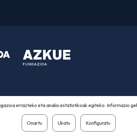
gazioa errazteko eta analisi estatistikoak egiteko. Informazio ge
Onartu
Ukatu
Konfiguratu