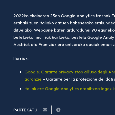
2022ko ekainaren 23an Google Analytics tresnak E
erabaki zuen Italiako datuen babeserako erakundeak
dituelako. Webgune baten arduradunei 90 eguneko
betetzeko neurriak hartzeko, bestela Google Analytic
Austriak eta Frantziak ere antzerako epaiak eman z
Iturriak:
Google: Garante privacy stop all’uso degli Ana
garanzie
– Garante per la protezione dei dati 
Italiak ere Google Analytics erabiltzea legez 
PARTEKATU