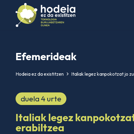
Efemerideak
Hodeia ez da existitzen
Italiak legez kanpokotzat jo z
duela 4 urte
Italiak legez kanpokotzat
erabiltzea