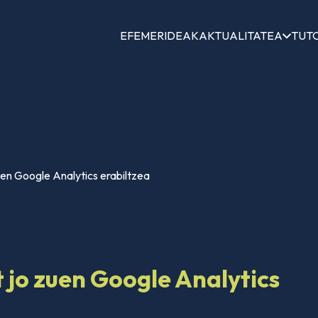
EFEMERIDEAK
AKTUALITATEA
TUT
uen Google Analytics erabiltzea
 jo zuen Google Analytics