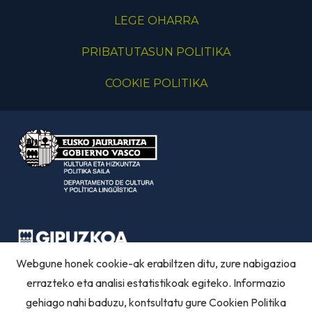
LEGE OHARRA
PRIBATUTASUN POLITIKA
COOKIE POLITIKA
Webgune honek cookie-ak erabiltzen ditu, zure nabigazioa
errazteko eta analisi estatistikoak egiteko. Informazio
gehiago nahi baduzu, kontsultatu gure
Cookien Politika