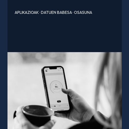
APLIKAZIOAK
·
DATUEN BABESA
·
OSASUNA