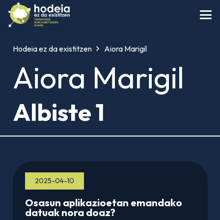
Hodeia ez da existitzen
Aiora Marigil
Aiora Marigil
Albiste 1
2025-04-10
Osasun aplikazioetan emandako
datuak nora doaz?