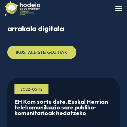
arrakala digitala
IKUSI ALBISTE GUZTIAK
2022-05-12
EH Kom sortu dute, Euskal Herrian
telekomunikazio sare publiko-
komunitarioak hedatzeko