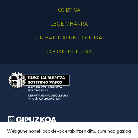
CC BY-SA
LEGE OHARRA
PRIBATUTASUN POLITIKA
COOKIE POLITIKA
Webgune honek cookie-ak erabiltzen ditu, zure nabigazioa