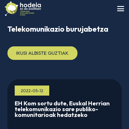
Telekomunikazio burujabetza
IKUSI ALBISTE GUZTIAK
2022-05-12
EH Kom sortu dute, Euskal Herrian
telekomunikazio sare publiko-
komunitarioak hedatzeko