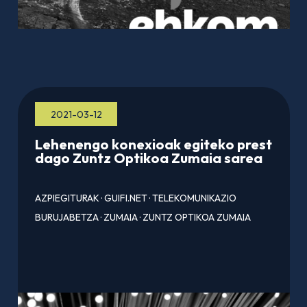
2021-03-12
Lehenengo konexioak egiteko prest
dago Zuntz Optikoa Zumaia sarea
AZPIEGITURAK
·
GUIFI.NET
·
TELEKOMUNIKAZIO
BURUJABETZA
·
ZUMAIA
·
ZUNTZ OPTIKOA ZUMAIA