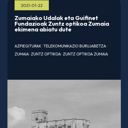
2021-01-22
Zumaiako Udalak eta Guifinet
Fundazioak Zuntz optikoa Zumaia
ekimena abiatu dute
AZPIEGITURAK
·
TELEKOMUNIKAZIO BURUJABETZA
·
ZUMAIA
·
ZUNTZ OPTIKOA
·
ZUNTZ OPTIKOA ZUMAIA