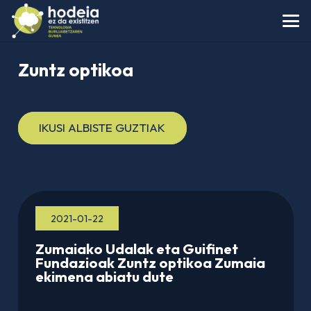
Zuntz optikoa
IKUSI ALBISTE GUZTIAK
2021-01-22
Zumaiako Udalak eta Guifinet
Fundazioak Zuntz optikoa Zumaia
ekimena abiatu dute