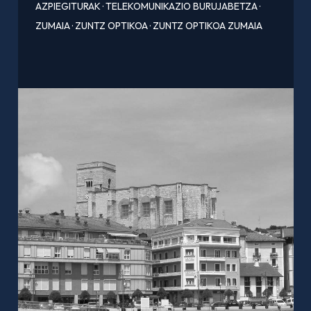
AZPIEGITURAK
·
TELEKOMUNIKAZIO BURUJABETZA
·
ZUMAIA
·
ZUNTZ OPTIKOA
·
ZUNTZ OPTIKOA ZUMAIA