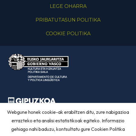
LEGE OHARRA
PRIBATUTASUN POLITIKA
COOKIE POLITIKA
Webgune honek cookie-ak erabiltzen ditu, zure nabigazioa
errazteko eta analisi estatistikoak egiteko. Informazio
gehiago nahi baduzu, kontsultatu gure
Cookien Politika