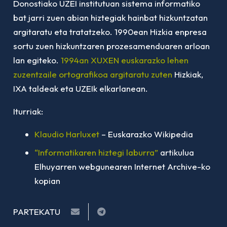
Donostiako UZEI institutuan sistema informatiko
bat jarri zuen abian hiztegiak hainbat hizkuntzatan
argitaratu eta tratatzeko. 1990ean Hizkia enpresa
sortu zuen hizkuntzaren prozesamenduaren arloan
lan egiteko.
1994an XUXEN euskarazko lehen
zuzentzaile ortografikoa argitaratu zuten
Hizkiak,
IXA taldeak eta UZEIk elkarlanean.
Iturriak:
Klaudio Harluxet
– Euskarazko Wikipedia
“Informatikaren hiztegi laburra”
artikulua
Elhuyarren webgunearen Internet Archive-ko
kopian
PARTEKATU