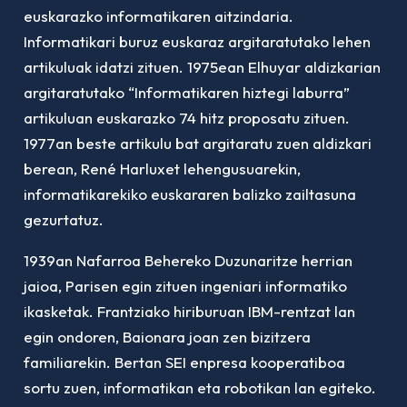
euskarazko informatikaren aitzindaria.
Informatikari buruz euskaraz argitaratutako lehen
artikuluak idatzi zituen. 1975ean Elhuyar aldizkarian
argitaratutako “Informatikaren hiztegi laburra”
artikuluan euskarazko 74 hitz proposatu zituen.
1977an beste artikulu bat argitaratu zuen aldizkari
berean, René Harluxet lehengusuarekin,
informatikarekiko euskararen balizko zailtasuna
gezurtatuz.
1939an Nafarroa Behereko Duzunaritze herrian
jaioa, Parisen egin zituen ingeniari informatiko
ikasketak. Frantziako hiriburuan IBM-rentzat lan
egin ondoren, Baionara joan zen bizitzera
familiarekin. Bertan SEI enpresa kooperatiboa
sortu zuen, informatikan eta robotikan lan egiteko.