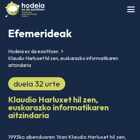
Efemerideak
Hodeia ez da existitzen
Klaudio Harluxet hil zen, euskarazko informatikaren
aitzindaria
duela 32 urte
Klaudio Harluxet hil zen,
euskarazko informatikaren
aitzindaria
1993ko abenduaren 16an Klaudio Harluxet hil zen,