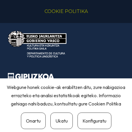
COOKIE POLITIKA
Webgune honek cookie-ak erabiltzen ditu, zure nabigazioa
errazteko eta analisi estatistikoak egiteko. Informazio
gehiago nahi baduzu, kontsultatu gure
Cookien Politika
Onartu
Ukatu
Konfiguratu