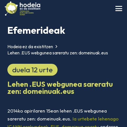
Efemerideak
Hodeia ez da existitzen
Lehen .EUS webgunea sareratu zen: domeinuak.eus
duela 12 urte
Lehen .EUS webgunea sareratu
zen: domeinuak.eus
2014ko apirilaren 15ean lehen .EUS webgunea
sareratu zen: domeinuak.eus.
Ia urtebete lehenago
ICANN erakundeak .EUS domeinua onartu
ondoren,