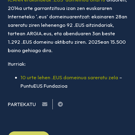
2014a urte garrantzitsua izan zen euskararen
Interneteko ‘.eus’ domeinuarentzat: ekainaren 28an
sareratu ziren lehenengo 92 .EUS aitzindariak,
tartean ARGIA.eus, eta abenduaren 3an beste
1.292 .EUS domeinu aktibatu ziren. 2025ean 15.500
baino gehiago dira.
Iturriak:
10 urte lehen .EUS domeinua sareratu zela
–
PuntuEUS Fundazioa
PARTEKATU