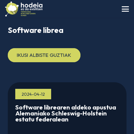
Software librea
IKUSI ALBISTE GUZTIAK
2024-04-12
Software librearen aldeko apustua
Alemaniako Schleswig-Holstein
estatu federalean