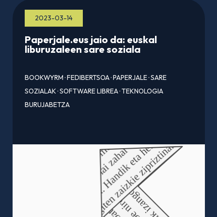
2023-03-14
Paperjale.eus jaio da: euskal
liburuzaleen sare soziala
BOOKWYRM
·
FEDIBERTSOA
·
PAPERJALE
·
SARE
SOZIALAK
·
SOFTWARE LIBREA
·
TEKNOLOGIA
BURUJABETZA