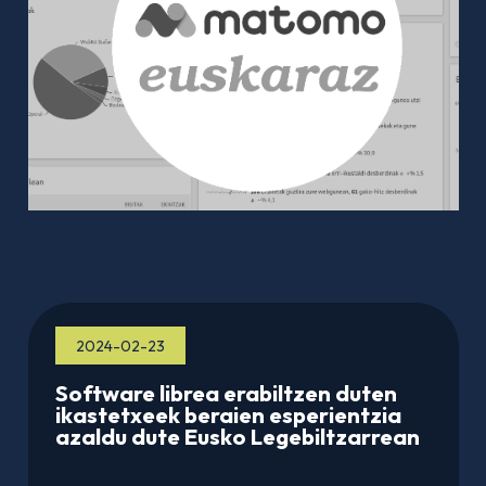
2024-02-23
Software librea erabiltzen duten
ikastetxeek beraien esperientzia
azaldu dute Eusko Legebiltzarrean