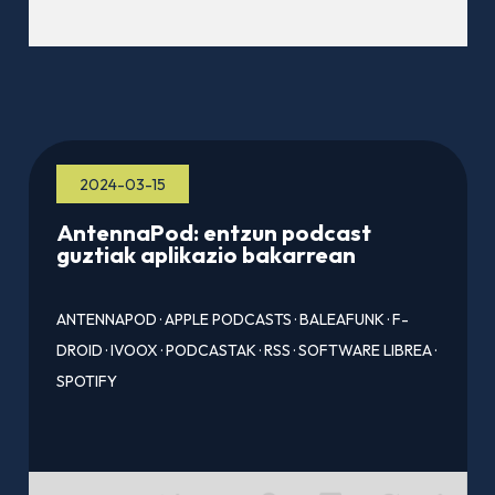
2024-03-15
AntennaPod: entzun podcast
guztiak aplikazio bakarrean
ANTENNAPOD
·
APPLE PODCASTS
·
BALEAFUNK
·
F-
DROID
·
IVOOX
·
PODCASTAK
·
RSS
·
SOFTWARE LIBREA
·
SPOTIFY