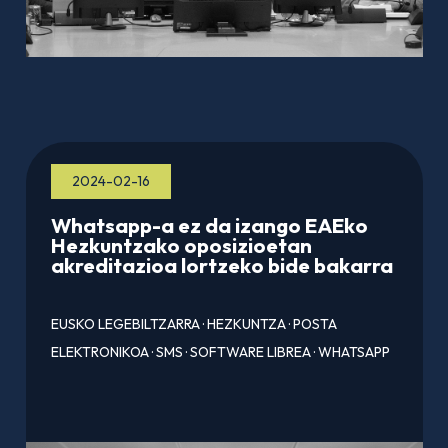
2024-02-16
Whatsapp-a ez da izango EAEko
Hezkuntzako oposizioetan
akreditazioa lortzeko bide bakarra
EUSKO LEGEBILTZARRA
·
HEZKUNTZA
·
POSTA
ELEKTRONIKOA
·
SMS
·
SOFTWARE LIBREA
·
WHATSAPP