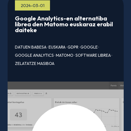
2024-03-01
Google Analytics-en alternatiba
librea den Matomo euskaraz erabil
daiteke
DATUEN BABESA
·
EUSKARA
·
GDPR
·
GOOGLE
·
GOOGLE ANALYTICS
·
MATOMO
·
SOFTWARE LIBREA
·
ZELATATZE MASIBOA