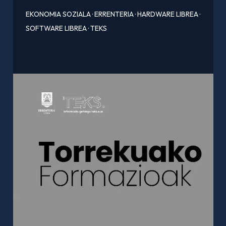
EKONOMIA SOZIALA
·
ERRENTERIA
·
HARDWARE LIBREA
·
SOFTWARE LIBREA
·
TEKS