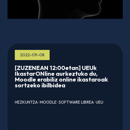
2022-09-08
[ZUZENEAN 12:00etan] UEUk
IkastarONline aurkeztuko du,
Moodle erabiliz online ikastaroak
sortzeko ibilbidea
HEZKUNTZA
·
MOODLE
·
SOFTWARE LIBREA
·
UEU