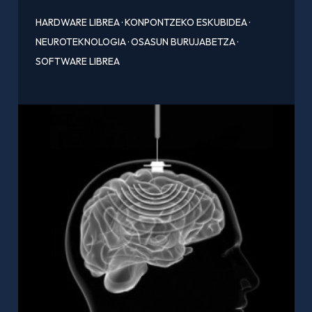
HARDWARE LIBREA
·
KONPONTZEKO ESKUBIDEA
·
NEUROTEKNOLOGIA
·
OSASUN BURUJABETZA
·
SOFTWARE LIBREA