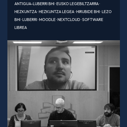
ANTIGUA-LUBERRI BHI
·
EUSKO LEGEBILTZARRA
·
HEZKUNTZA
·
HEZKUNTZA LEGEA
·
HIRUBIDE BHI
·
LEZO
BHI
·
LUBERRI
·
MOODLE
·
NEXTCLOUD
·
SOFTWARE
LIBREA