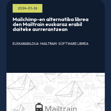
2024-01-26
Mailchimp-en alternatiba librea
den Mailtrain euskaraz erabil
daiteke aurrerantzean
EUSKARABILDUA
·
MAILTRAIN
·
SOFTWARE LIBREA