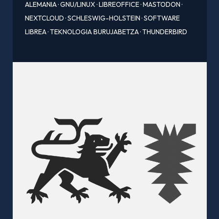
ALEMANIA
·
GNU/LINUX
·
LIBREOFFICE
·
MASTODON
·
NEXTCLOUD
·
SCHLESWIG-HOLSTEIN
·
SOFTWARE
LIBREA
·
TEKNOLOGIA BURUJABETZA
·
THUNDERBIRD