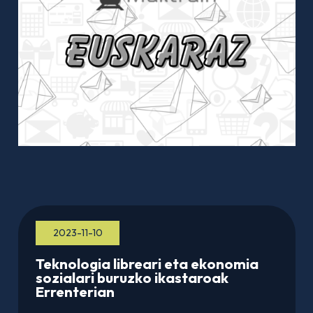
2023-11-10
Teknologia libreari eta ekonomia
sozialari buruzko ikastaroak
Errenterian