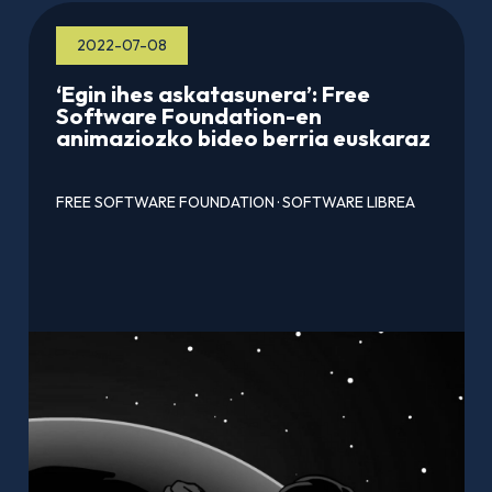
2022-07-08
‘Egin ihes askatasunera’: Free
Software Foundation-en
animaziozko bideo berria euskaraz
FREE SOFTWARE FOUNDATION
·
SOFTWARE LIBREA