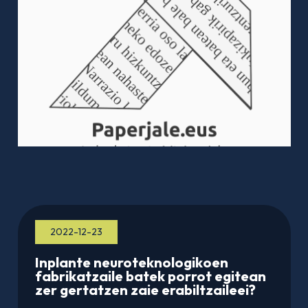
2022-12-23
Inplante neuroteknologikoen
fabrikatzaile batek porrot egitean
zer gertatzen zaie erabiltzaileei?