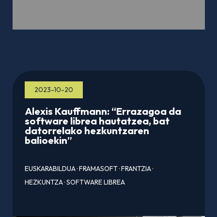
2023-10-20
Alexis Kauffmann: “Errazagoa da
software librea hautatzea, bat
datorrelako hezkuntzaren
balioekin”
EUSKARABILDUA
·
FRAMASOFT
·
FRANTZIA
·
HEZKUNTZA
·
SOFTWARE LIBREA