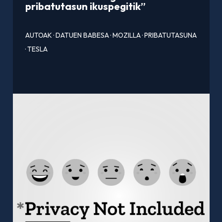
pribatutasun ikuspegitik”
AUTOAK
·
DATUEN BABESA
·
MOZILLA
·
PRIBATUTASUNA
·
TESLA