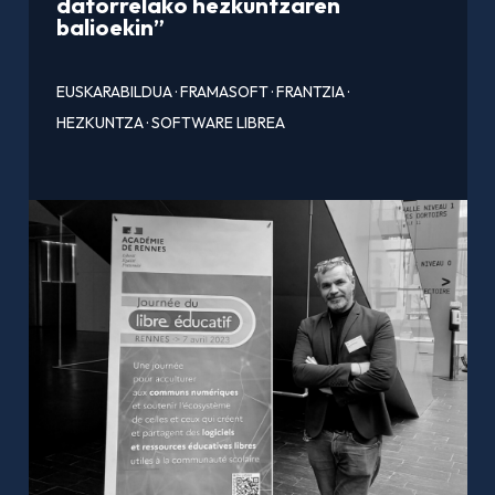
datorrelako hezkuntzaren
balioekin”
EUSKARABILDUA
·
FRAMASOFT
·
FRANTZIA
·
HEZKUNTZA
·
SOFTWARE LIBREA