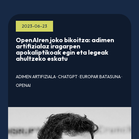
2023-06-23
OpenAIren joko bikoitza: adimen
artifizialaz iragarpen
apokaliptikoak egin eta legeak
ahultzeko eskatu
ADIMEN ARTIFIZIALA
·
CHATGPT
·
EUROPAR BATASUNA
·
OPENAI