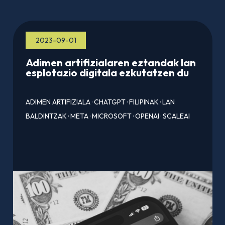
2023-09-01
Adimen artifizialaren eztandak lan
esplotazio digitala ezkutatzen du
ADIMEN ARTIFIZIALA
·
CHATGPT
·
FILIPINAK
·
LAN
BALDINTZAK
·
META
·
MICROSOFT
·
OPENAI
·
SCALEAI