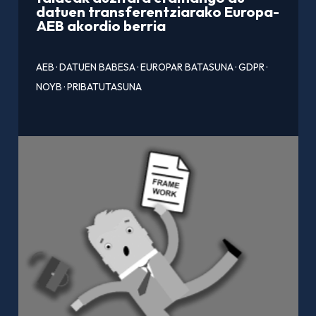
datuen transferentziarako Europa-
AEB akordio berria
AEB
·
DATUEN BABESA
·
EUROPAR BATASUNA
·
GDPR
·
NOYB
·
PRIBATUTASUNA