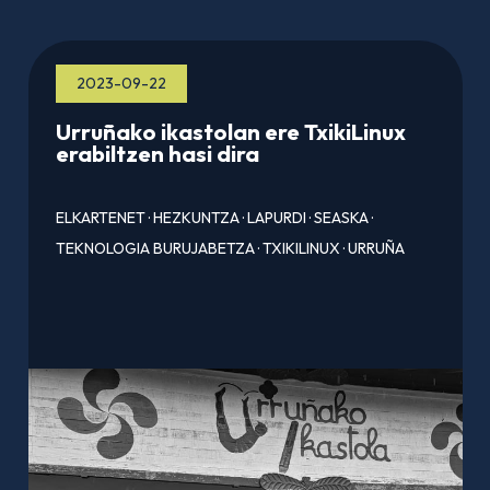
2023-09-22
Urruñako ikastolan ere TxikiLinux
erabiltzen hasi dira
ELKARTENET
·
HEZKUNTZA
·
LAPURDI
·
SEASKA
·
TEKNOLOGIA BURUJABETZA
·
TXIKILINUX
·
URRUÑA