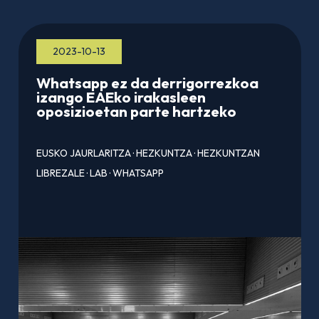
2023-10-13
Whatsapp ez da derrigorrezkoa
izango EAEko irakasleen
oposizioetan parte hartzeko
EUSKO JAURLARITZA
·
HEZKUNTZA
·
HEZKUNTZAN
LIBREZALE
·
LAB
·
WHATSAPP