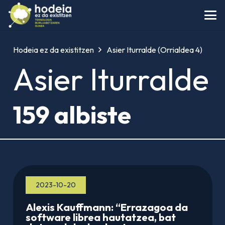
Hodeia ez da existitzen
Asier Iturralde
(Orrialdea 4)
Asier Iturralde
159 albiste
2023-10-20
Alexis Kauffmann: “Errazagoa da
software librea hautatzea, bat