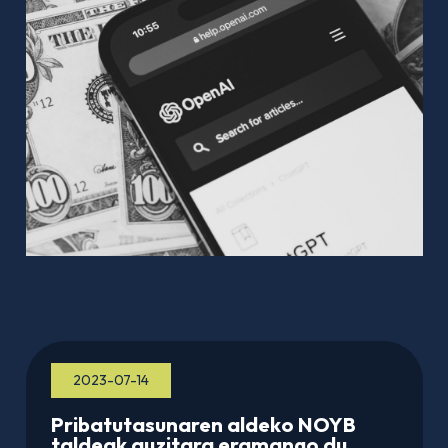
2023-07-14
Pribatutasunaren aldeko NOYB
taldeak auzitara eramango du