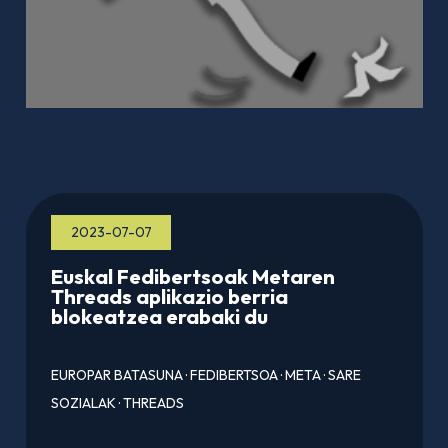
2023-07-07
Euskal Fedibertsoak Metaren
Threads aplikazio berria
blokeatzea erabaki du
EUROPAR BATASUNA
·
FEDIBERTSOA
·
META
·
SARE
SOZIALAK
·
THREADS