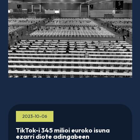
2023-10-06
TikTok-i 345 milioi euroko isuna
ezarri diote adingabeen