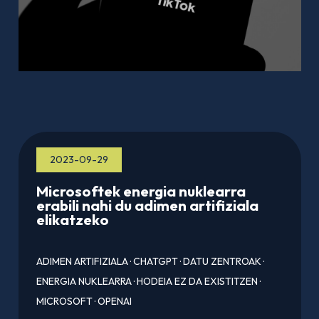
2023-09-29
Microsoftek energia nuklearra
erabili nahi du adimen artifiziala
elikatzeko
ADIMEN ARTIFIZIALA
·
CHATGPT
·
DATU ZENTROAK
·
ENERGIA NUKLEARRA
·
HODEIA EZ DA EXISTITZEN
·
MICROSOFT
·
OPENAI