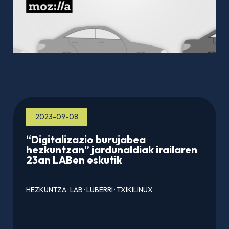
2023-09-08
“Digitalizazio burujabea
hezkuntzan” jardunaldiak irailaren
23an LABen eskutik
HEZKUNTZA
·
LAB
·
LUBERRI
·
TXIKILINUX