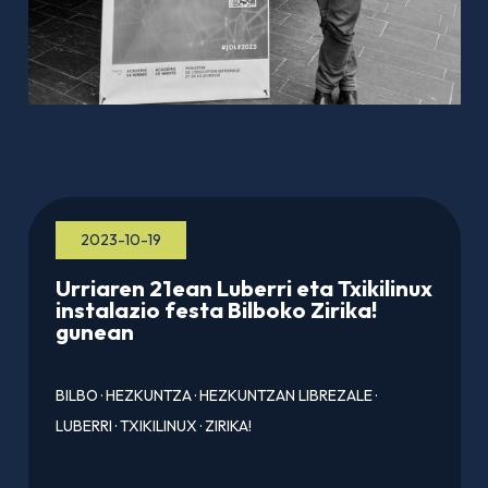
2023-10-19
Urriaren 21ean Luberri eta Txikilinux
instalazio festa Bilboko Zirika!
gunean
BILBO
·
HEZKUNTZA
·
HEZKUNTZAN LIBREZALE
·
LUBERRI
·
TXIKILINUX
·
ZIRIKA!