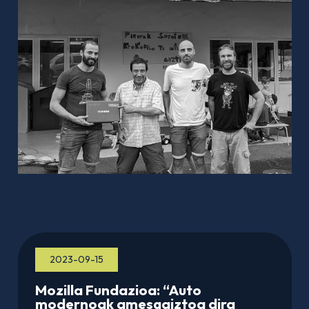
2023-09-15
Mozilla Fundazioa: “Auto
modernoak amesgaiztoa dira