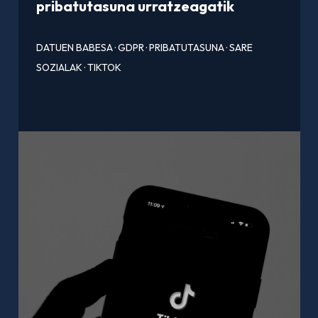
pribatutasuna urratzeagatik
DATUEN BABESA
·
GDPR
·
PRIBATUTASUNA
·
SARE
SOZIALAK
·
TIKTOK