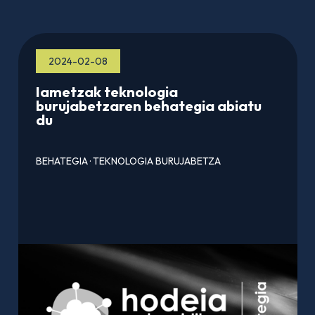
2024-02-08
Iametzak teknologia
burujabetzaren behategia abiatu
du
BEHATEGIA
·
TEKNOLOGIA BURUJABETZA