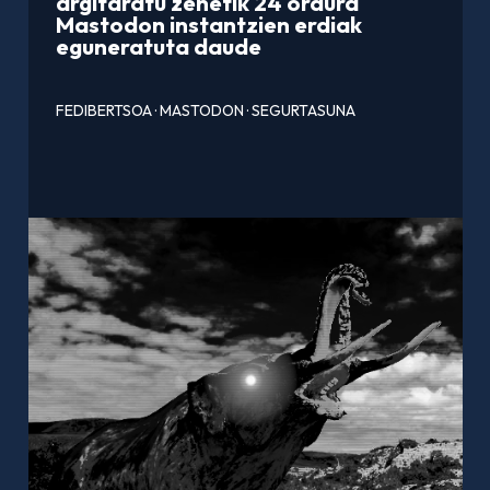
argitaratu zenetik 24 ordura
Mastodon instantzien erdiak
eguneratuta daude
FEDIBERTSOA
·
MASTODON
·
SEGURTASUNA