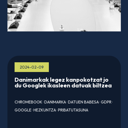
2024-02-09
Danimarkak legez kanpokotzat jo
du Googlek ikasleen datuak biltzea
CHROMEBOOK
·
DANIMARKA
·
DATUEN BABESA
·
GDPR
·
GOOGLE
·
HEZKUNTZA
·
PRIBATUTASUNA