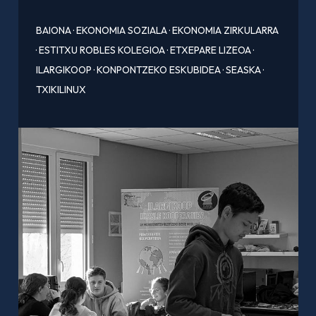
BAIONA
·
EKONOMIA SOZIALA
·
EKONOMIA ZIRKULARRA
·
ESTITXU ROBLES KOLEGIOA
·
ETXEPARE LIZEOA
·
ILARGIKOOP
·
KONPONTZEKO ESKUBIDEA
·
SEASKA
·
TXIKILINUX