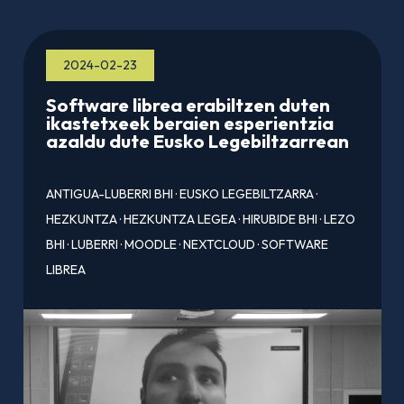
2024-02-23
Software librea erabiltzen duten
ikastetxeek beraien esperientzia
azaldu dute Eusko Legebiltzarrean
ANTIGUA-LUBERRI BHI
·
EUSKO LEGEBILTZARRA
·
HEZKUNTZA
·
HEZKUNTZA LEGEA
·
HIRUBIDE BHI
·
LEZO
BHI
·
LUBERRI
·
MOODLE
·
NEXTCLOUD
·
SOFTWARE
LIBREA