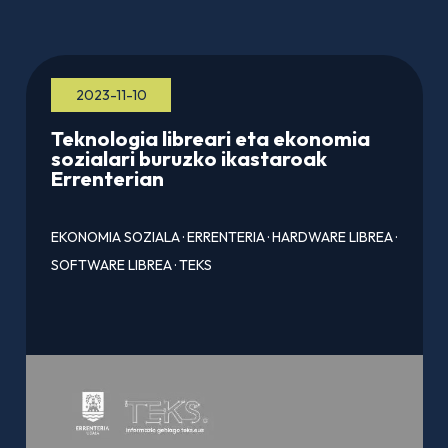
2023-11-10
Teknologia libreari eta ekonomia
sozialari buruzko ikastaroak
Errenterian
EKONOMIA SOZIALA
·
ERRENTERIA
·
HARDWARE LIBREA
·
SOFTWARE LIBREA
·
TEKS