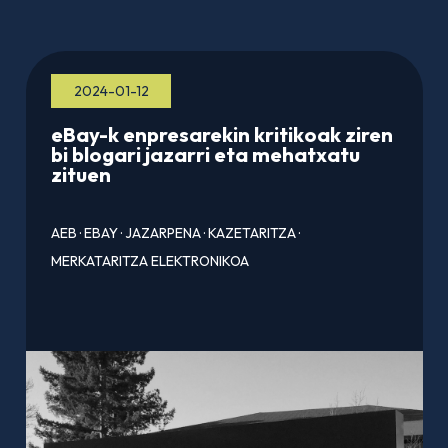
2024-01-12
eBay-k enpresarekin kritikoak ziren
bi blogari jazarri eta mehatxatu
zituen
AEB
·
EBAY
·
JAZARPENA
·
KAZETARITZA
·
MERKATARITZA ELEKTRONIKOA