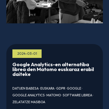
2024-03-01
Google Analytics-en alternatiba
librea den Matomo euskaraz erabil
daiteke
DATUEN BABESA
·
EUSKARA
·
GDPR
·
GOOGLE
·
GOOGLE ANALYTICS
·
MATOMO
·
SOFTWARE LIBREA
·
ZELATATZE MASIBOA