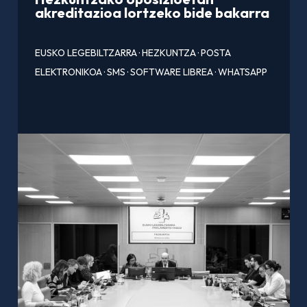
akreditazioa lortzeko bide bakarra
EUSKO LEGEBILTZARRA
·
HEZKUNTZA
·
POSTA
ELEKTRONIKOA
·
SMS
·
SOFTWARE LIBREA
·
WHATSAPP