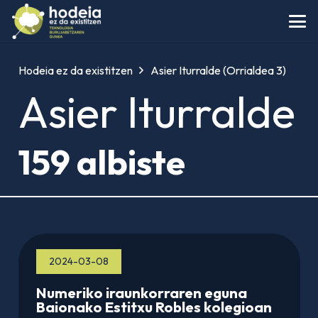
Hodeia ez da existitzen
Asier Iturralde
(Orrialdea 3)
Asier Iturralde
159 albiste
2024-03-08
Numeriko iraunkorraren eguna
Baionako Estitxu Robles kolegioan