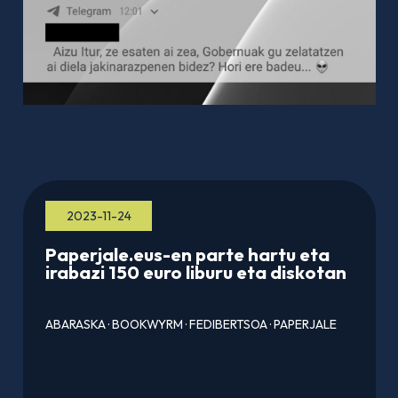
2023-11-24
Paperjale.eus-en parte hartu eta
irabazi 150 euro liburu eta diskotan
ABARASKA
·
BOOKWYRM
·
FEDIBERTSOA
·
PAPERJALE