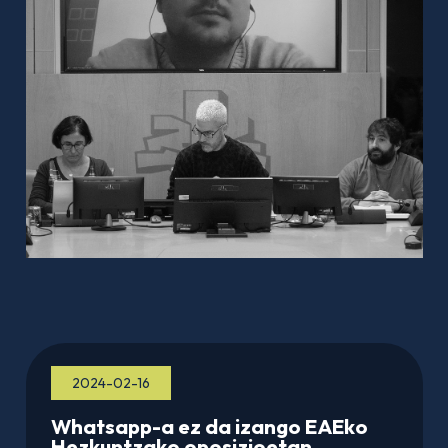
2024-02-16
Whatsapp-a ez da izango EAEko
Hezkuntzako oposizioetan