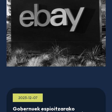
2023-12-07
Gobernuek espioitzarako