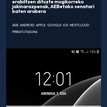
erabiltzen dituzte mugikorreko
jakinarazpenak, AEBetako senatari
baten arabera
AEB
·
ANDROID
·
APPLE
·
GOOGLE
·
IOS
·
NEXTCLOUD
·
PRIBATUTASUNA