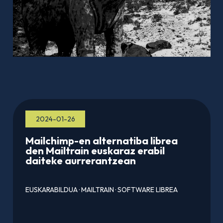
2024-01-26
Mailchimp-en alternatiba librea
den Mailtrain euskaraz erabil
daiteke aurrerantzean
EUSKARABILDUA
·
MAILTRAIN
·
SOFTWARE LIBREA