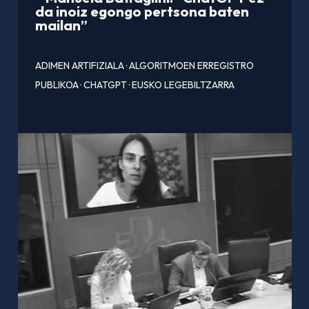
da inoiz egongo pertsona baten
mailan”
ADIMEN ARTIFIZIALA
·
ALGORITMOEN ERREGISTRO
PUBLIKOA
·
CHATGPT
·
EUSKO LEGEBILTZARRA