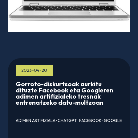
2023-04-20
Gorroto-diskurtsoak aurkitu
dituzte Facebook eta Googleren
adimen artifizialeko tresnak
entrenatzeko datu-multzoan
ADIMEN ARTIFIZIALA
·
CHATGPT
·
FACEBOOK
·
GOOGLE