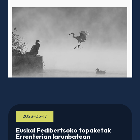
2023-05-17
Euskal Fedibertsoko topaketak
Errenterian larunbatean