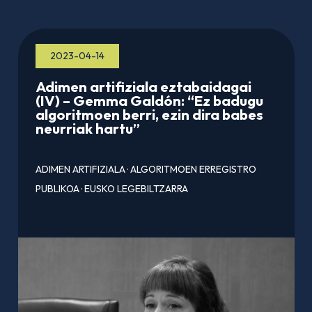
2023-04-14
Adimen artifiziala eztabaidagai
(IV) – Gemma Galdón: “Ez badugu
algoritmoen berri, ezin dira babes
neurriak hartu”
ADIMEN ARTIFIZIALA
·
ALGORITMOEN ERREGISTRO
PUBLIKOA
·
EUSKO LEGEBILTZARRA