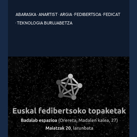
ABARASKA
·
ANARTIST
·
ARGIA
·
FEDIBERTSOA
·
FEDICAT
·
TEKNOLOGIA BURUJABETZA