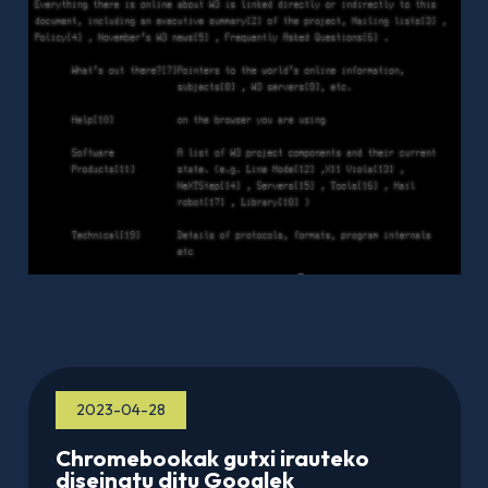
2023-04-28
Chromebookak gutxi irauteko
diseinatu ditu Googlek