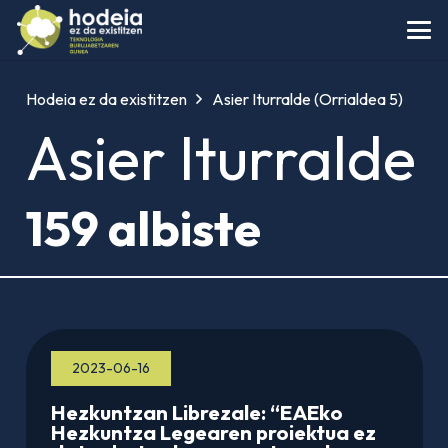
Hodeia ez da existitzen
Asier Iturralde
(Orrialdea 5)
Asier Iturralde
159 albiste
2023-06-16
Hezkuntzan Librezale: “EAEko
Hezkuntza Legearen proiektua ez