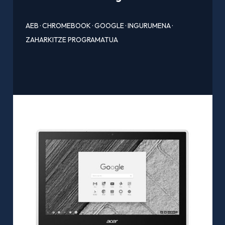
AEB
·
CHROMEBOOK
·
GOOGLE
·
INGURUMENA
·
ZAHARKITZE PROGRAMATUA