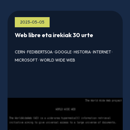
2023-05-05
Web libre eta irekiak 30 urte
CERN
·
FEDIBERTSOA
·
GOOGLE
·
HISTORIA
·
INTERNET
·
MICROSOFT
·
WORLD WIDE WEB