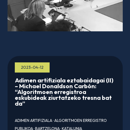
2023-04-12
Adimen artifiziala eztabaidagai (II)
– Michael Donaldson Carbón:
“Algoritmoen erregistroa
eskubideak ziurtatzeko tresna bat
da”
ADIMEN ARTIFIZIALA
·
ALGORITMOEN ERREGISTRO
PUBLIKOA
·
BARTZELONA
·
KATALUNIA