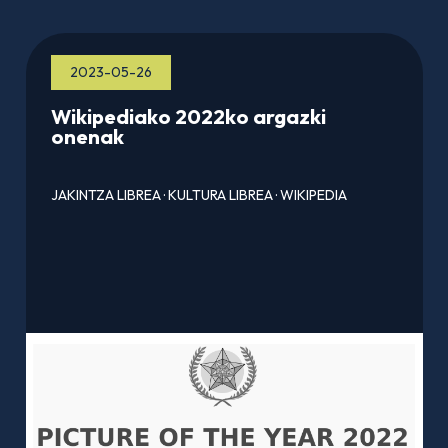
2023-05-26
Wikipediako 2022ko argazki
onenak
JAKINTZA LIBREA
·
KULTURA LIBREA
·
WIKIPEDIA