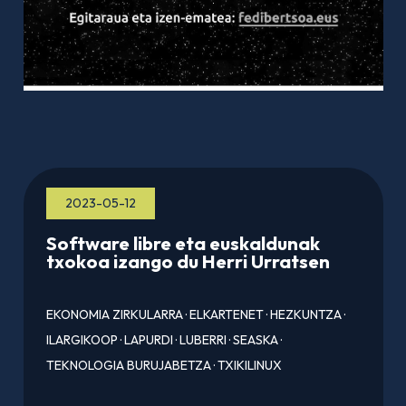
2023-05-12
Software libre eta euskaldunak
txokoa izango du Herri Urratsen
EKONOMIA ZIRKULARRA
·
ELKARTENET
·
HEZKUNTZA
·
ILARGIKOOP
·
LAPURDI
·
LUBERRI
·
SEASKA
·
TEKNOLOGIA BURUJABETZA
·
TXIKILINUX