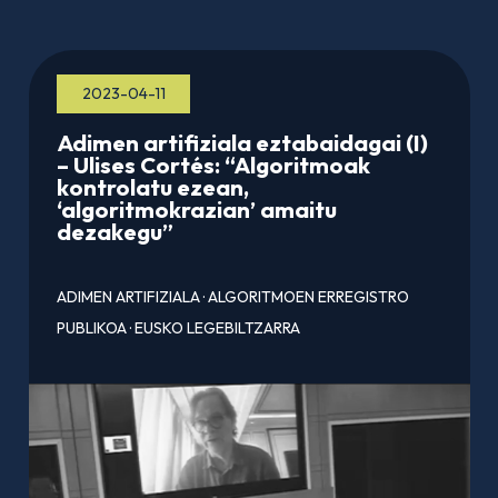
2023-04-11
Adimen artifiziala eztabaidagai (I)
– Ulises Cortés: “Algoritmoak
kontrolatu ezean,
‘algoritmokrazian’ amaitu
dezakegu”
ADIMEN ARTIFIZIALA
·
ALGORITMOEN ERREGISTRO
PUBLIKOA
·
EUSKO LEGEBILTZARRA