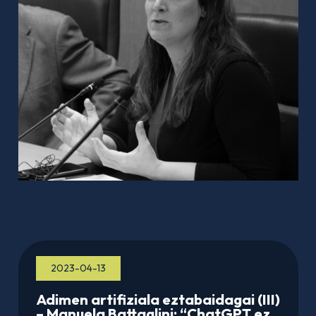
2023-04-13
Adimen artifiziala eztabaidagai (III)
– Manuela Battaglini: “ChatGPT ez