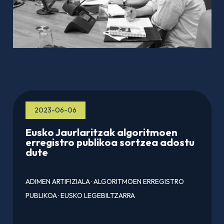
2023-06-06
Eusko Jaurlaritzak algoritmoen
erregistro publikoa sortzea adostu
dute
ADIMEN ARTIFIZIALA
·
ALGORITMOEN ERREGISTRO
PUBLIKOA
·
EUSKO LEGEBILTZARRA