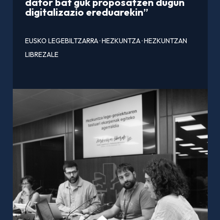
dator bat guk proposatzen dugun
digitalizazio ereduarekin”
EUSKO LEGEBILTZARRA
·
HEZKUNTZA
·
HEZKUNTZAN
LIBREZALE