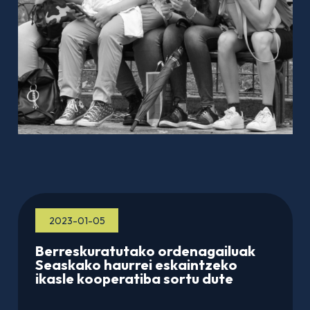
2023-01-05
Berreskuratutako ordenagailuak
Seaskako haurrei eskaintzeko
ikasle kooperatiba sortu dute