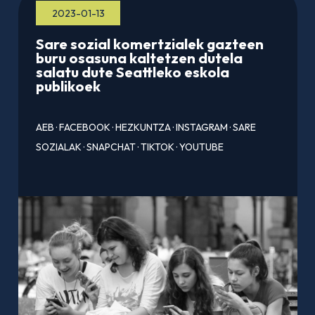
2023-01-13
Sare sozial komertzialek gazteen
buru osasuna kaltetzen dutela
salatu dute Seattleko eskola
publikoek
AEB
·
FACEBOOK
·
HEZKUNTZA
·
INSTAGRAM
·
SARE
SOZIALAK
·
SNAPCHAT
·
TIKTOK
·
YOUTUBE