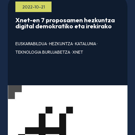
2022-10-21
Xnet-en 7 proposamen hezkuntza
digital demokratiko eta irekirako
EUSKARABILDUA
·
HEZKUNTZA
·
KATALUNIA
·
TEKNOLOGIA BURUJABETZA
·
XNET