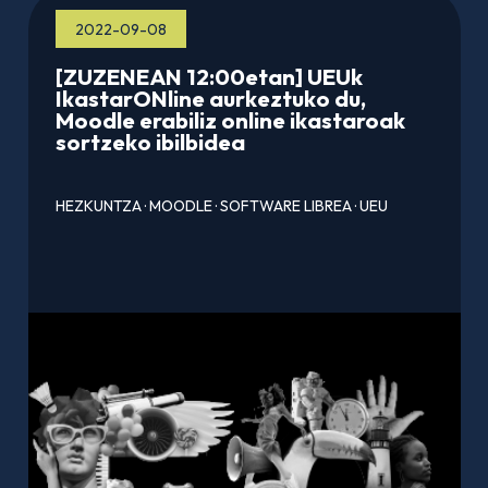
2022-09-08
[ZUZENEAN 12:00etan] UEUk
IkastarONline aurkeztuko du,
Moodle erabiliz online ikastaroak
sortzeko ibilbidea
HEZKUNTZA
·
MOODLE
·
SOFTWARE LIBREA
·
UEU