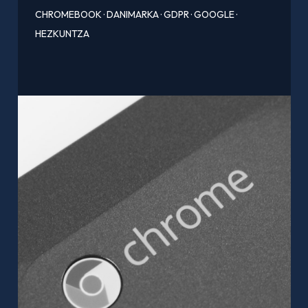
CHROMEBOOK
·
DANIMARKA
·
GDPR
·
GOOGLE
·
HEZKUNTZA