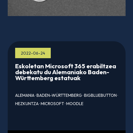
2022-06-24
Eskoletan Microsoft 365 erabiltzea
debekatu du Alemaniako Baden-
Württemberg estatuak
ALEMANIA
·
BADEN-WÜRTTEMBERG
·
BIGBLUEBUTTON
·
HEZKUNTZA
·
MICROSOFT
·
MOODLE