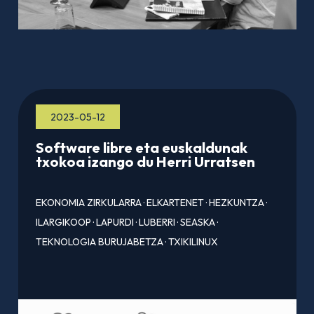
2023-05-12
Software libre eta euskaldunak
txokoa izango du Herri Urratsen
EKONOMIA ZIRKULARRA
·
ELKARTENET
·
HEZKUNTZA
·
ILARGIKOOP
·
LAPURDI
·
LUBERRI
·
SEASKA
·
TEKNOLOGIA BURUJABETZA
·
TXIKILINUX