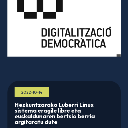
2022-10-14
Hezkuntzarako Luberri Linux
sistema eragile libre eta
euskaldunaren bertsio berria
argitaratu dute