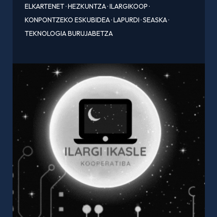
ELKARTENET
·
HEZKUNTZA
·
ILARGIKOOP
·
KONPONTZEKO ESKUBIDEA
·
LAPURDI
·
SEASKA
·
TEKNOLOGIA BURUJABETZA