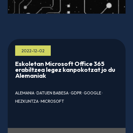
2022-12-02
Eskoletan Microsoft Office 365
erabiltzea legez kanpokotzat jo du
Alemaniak
ALEMANIA
·
DATUEN BABESA
·
GDPR
·
GOOGLE
·
HEZKUNTZA
·
MICROSOFT