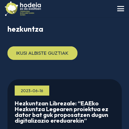
hezkuntza
IKUSI ALBISTE GUZTIAK
2023-06-16
Hezkuntzan Librezale: “EAEko
Hezkuntza Legearen proiektua ez
dator bat guk proposatzen dugun
digitalizazio ereduarekin”