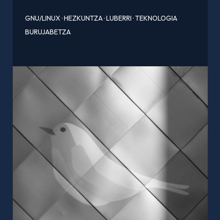
GNU/LINUX
·
HEZKUNTZA
·
LUBERRI
·
TEKNOLOGIA
BURUJABETZA