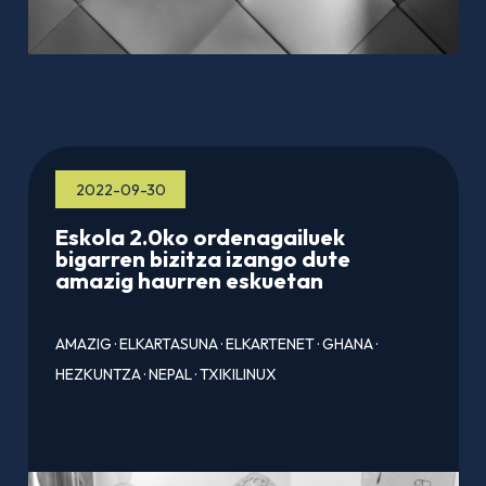
2022-09-30
Eskola 2.0ko ordenagailuek
bigarren bizitza izango dute
amazig haurren eskuetan
AMAZIG
·
ELKARTASUNA
·
ELKARTENET
·
GHANA
·
HEZKUNTZA
·
NEPAL
·
TXIKILINUX