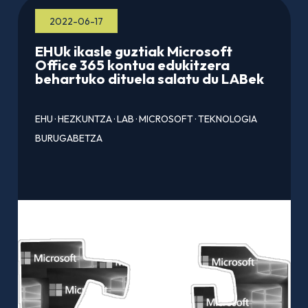
2022-06-17
EHUk ikasle guztiak Microsoft
Office 365 kontua edukitzera
behartuko dituela salatu du LABek
EHU
·
HEZKUNTZA
·
LAB
·
MICROSOFT
·
TEKNOLOGIA
BURUGABETZA