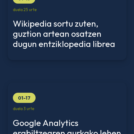
duela 25 urte
Wikipedia sortu zuten,
guztion artean osatzen
dugun entziklopedia librea
01-17
duela 3 urte
Google Analytics
erabiltzearen aurkako lehen