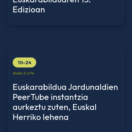
Edizioan
10-24
duela 6 urte
Euskarabildua Jardunaldien
PeerTube instantzia
aurkeztu zuten, Euskal
Herriko lehena