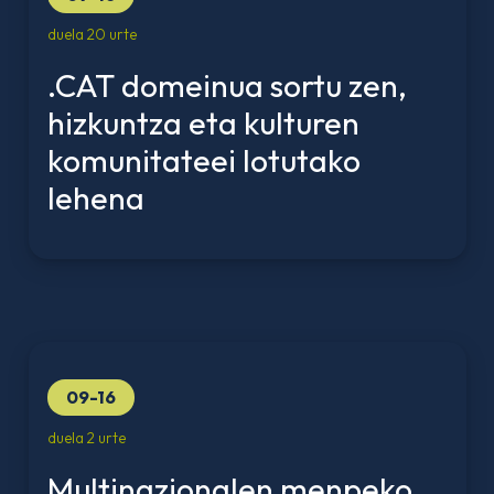
duela 20 urte
.CAT domeinua sortu zen,
hizkuntza eta kulturen
komunitateei lotutako
lehena
09-16
duela 2 urte
Multinazionalen menpeko