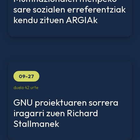
sare sozialen erreferentziak
kendu zituen ARGIAk
09-27
duela 42 urte
GNU proiektuaren sorrera
iragarri zuen Richard
Stallmanek