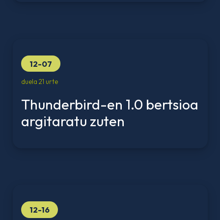
12-07
duela 21 urte
Thunderbird-en 1.0 bertsioa
argitaratu zuten
12-16