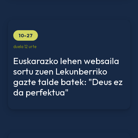
10-27
duela 12 urte
Euskarazko lehen websaila
sortu zuen Lekunberriko
gazte talde batek: "Deus ez
da perfektua"