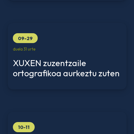
09-29
duela 31 urte
XUXEN zuzentzaile
ortografikoa aurkeztu zuten
10-11