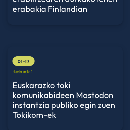
erabakia Finlandian
01-17
duela urte 1
Euskarazko toki
komunikabideen Mastodon
instantzia publiko egin zuen
Tokikom-ek