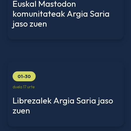
Euskal Mastodon
komunitateak Argia Saria
jaso zuen
01-30
duela 17 urte
Librezalek Argia Saria jaso
zuen