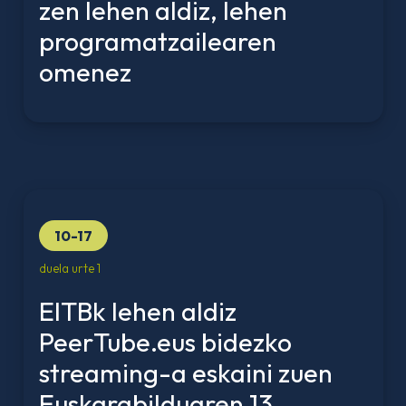
zen lehen aldiz, lehen
programatzailearen
omenez
10-17
duela urte 1
EITBk lehen aldiz
PeerTube.eus bidezko
streaming-a eskaini zuen
Euskarabilduaren 13.