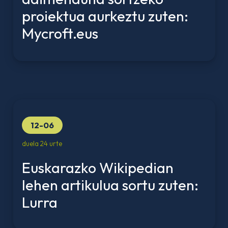
proiektua aurkeztu zuten:
Mycroft.eus
12-06
duela 24 urte
Euskarazko Wikipedian
lehen artikulua sortu zuten:
Lurra