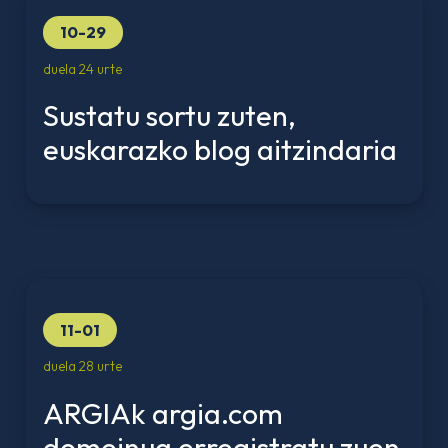
10-29
duela 24 urte
Sustatu sortu zuten,
euskarazko blog aitzindaria
11-01
duela 28 urte
ARGIAk argia.com
domeinua erregistratu zuen