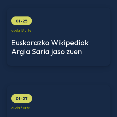
01-25
duela 18 urte
Euskarazko Wikipediak
Argia Saria jaso zuen
01-27
duela 3 urte