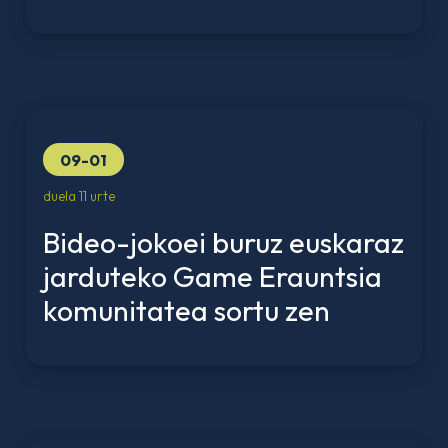
09-01
duela 11 urte
Bideo-jokoei buruz euskaraz
jarduteko Game Erauntsia
komunitatea sortu zen