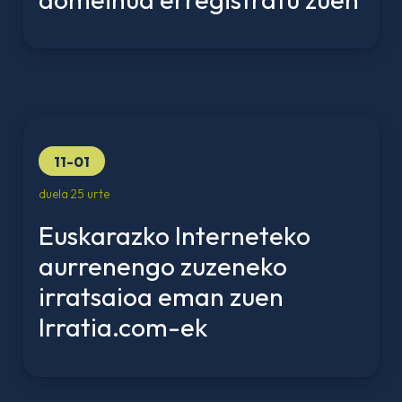
11-01
duela 25 urte
Euskarazko Interneteko
aurrenengo zuzeneko
irratsaioa eman zuen
Irratia.com-ek