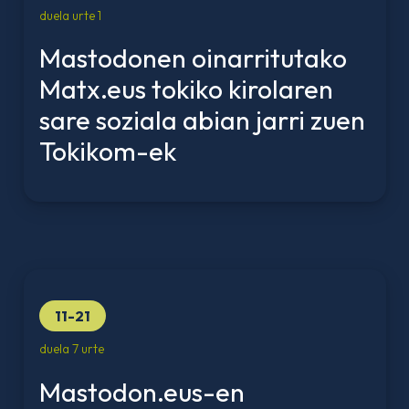
duela urte 1
Mastodonen oinarritutako
Matx.eus tokiko kirolaren
sare soziala abian jarri zuen
Tokikom-ek
11-21
duela 7 urte
Mastodon.eus-en