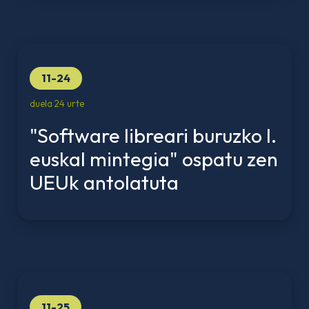
11-24
duela 24 urte
"Software libreari buruzko I.
euskal mintegia" ospatu zen
UEUk antolatuta
11-25