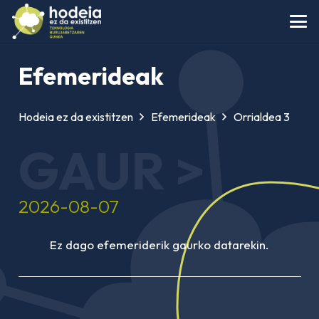
Efemerideak
Hodeia ez da existitzen
Efemerideak
Orrialdea 3
GAUR >
2026-08-07
Ez dago efemeriderik gaurko datarekin.