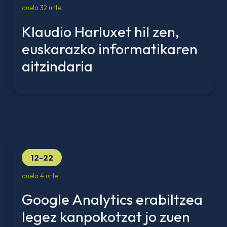
duela 32 urte
Klaudio Harluxet hil zen,
euskarazko informatikaren
aitzindaria
12-22
duela 4 urte
Google Analytics erabiltzea
legez kanpokotzat jo zuen