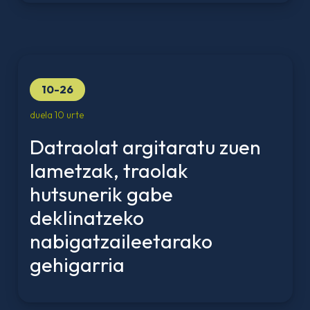
10-26
duela 10 urte
Datraolat argitaratu zuen
Iametzak, traolak
hutsunerik gabe
deklinatzeko
nabigatzaileetarako
gehigarria