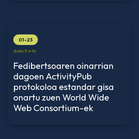
01-23
duela 8 urte
Fedibertsoaren oinarrian
dagoen ActivityPub
protokoloa estandar gisa
onartu zuen World Wide
Web Consortium-ek