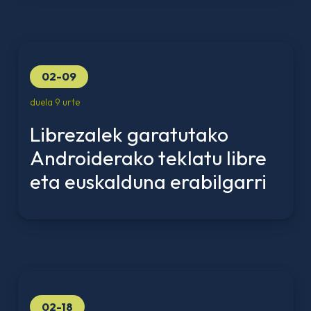
02-09
duela 9 urte
Librezalek garatutako
Androiderako teklatu libre
eta euskalduna erabilgarri
02-18