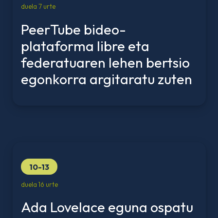
duela 7 urte
PeerTube bideo-
plataforma libre eta
federatuaren lehen bertsio
egonkorra argitaratu zuten
10-13
duela 16 urte
Ada Lovelace eguna ospatu