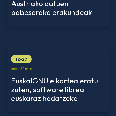
Austriako datuen
babeserako erakundeak
12-27
duela 24 urte
EuskalGNU elkartea eratu
zuten, software librea
euskaraz hedatzeko