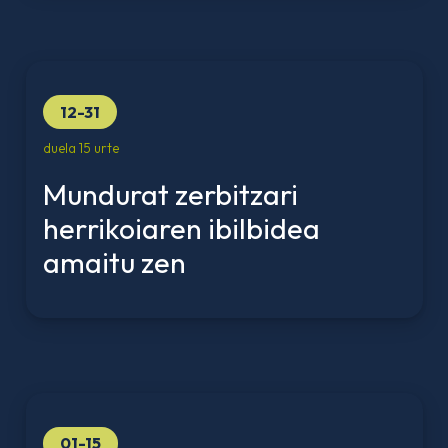
12-31
duela 15 urte
Mundurat zerbitzari
herrikoiaren ibilbidea
amaitu zen
01-15