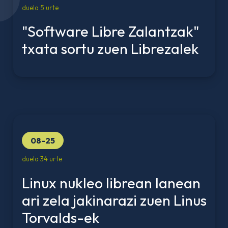
duela 5 urte
"Software Libre Zalantzak"
txata sortu zuen Librezalek
08-25
duela 34 urte
Linux nukleo librean lanean
ari zela jakinarazi zuen Linus
Torvalds-ek