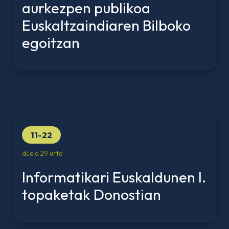
aurkezpen publikoa
Euskaltzaindiaren Bilboko
egoitzan
11-22
duela 29 urte
Informatikari Euskaldunen I.
topaketak Donostian