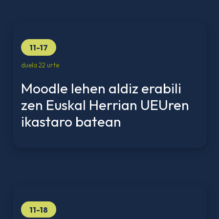
11-17
duela 22 urte
Moodle lehen aldiz erabili
zen Euskal Herrian UEUren
ikastaro batean
11-18