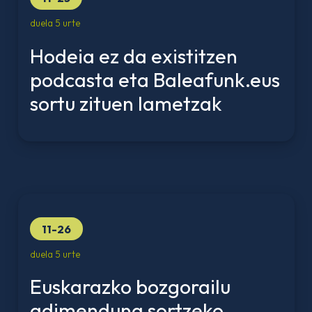
duela 5 urte
Hodeia ez da existitzen
podcasta eta Baleafunk.eus
sortu zituen Iametzak
11-26
duela 5 urte
Euskarazko bozgorailu
adimenduna sortzeko