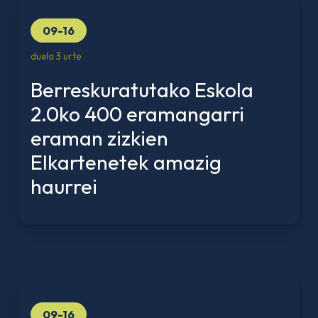
09-16
duela 3 urte
Berreskuratutako Eskola
2.0ko 400 eramangarri
eraman zizkien
Elkartenetek amazig
haurrei
09-16